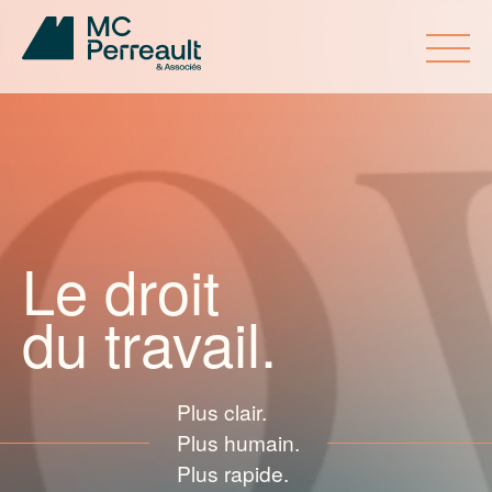
Accueil
Expertise
Le droit
Cabinet
du travail.
Conseils MC
Carrières
Plus clair.
Plus humain.
Parlez à un de nos experts
Plus rapide.